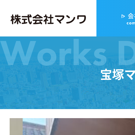
会
co
Works D
宝塚