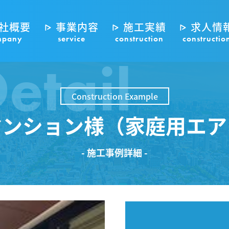
社概要
事業内容
施工実績
求人情
mpany
service
construction
constructio
etail
Construction Example
マンション様（家庭用エア
- 施工事例詳細 -