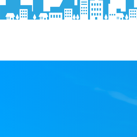
(住宅用／
厨房機器
エアコン
エアコン
クレジットカード決済ＯＫで
す。