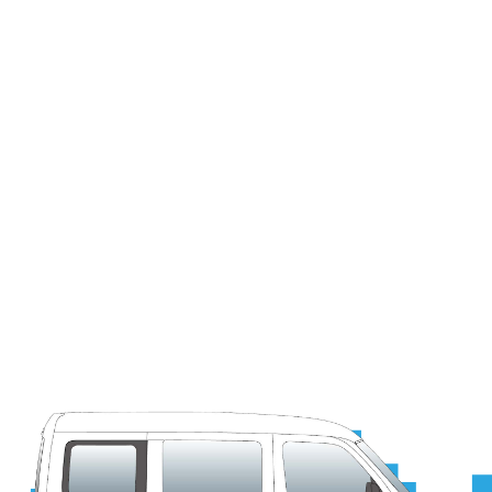
ダイキン空調機特工店
ダイキン空調冷凍サービス認定販売店
DAIKIN PROSHOP 認定店
ダイキン ACTIVEマスター店 認定店
三菱電機、三菱重工、東芝、日立、パナソニック他
ダイキン以外のメーカーも取扱いございます。
施工事例
求
調機器
調機器
電システム