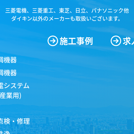
〒661-0026
兵庫県尼崎市水堂町3丁目3番4号
11
E-MAIL
manwa@basil.ocn.ne.jp
@株式会社マンワ all rights reserved