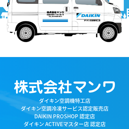
産業用)
点検・修理
洗浄
プロの営業がお客様のご要望
にお応えします。
本社
Head Office