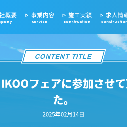
社概要
事業内容
施工実績
求人情
mpany
service
construction
constructio
CONTENT TITLE
NIKOOフェアに参加させ
た。
2025年02月14日