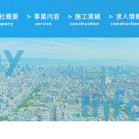
社概要
事業内容
施工実績
求人情
mpany
service
construction
constructio
ny
Inf