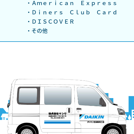
・Ａｍｅｒｉｃａｎ Ｅｘｐｒｅｓｓ
・Ｄｉｎｅｒｓ Ｃｌｕｂ Ｃａｒｄ
・ＤＩＳＣＯＶＥＲ
・その他