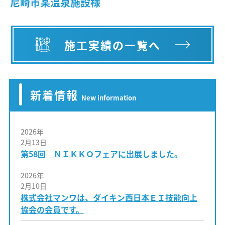
尼崎市某温泉施設様
施工実績の一覧へ
新着情報
New information
2026年
2月13日
第58回 ＮＩＫＫＯフェアに出展しました。
2026年
2月10日
株式会社マンワは、ダイキン西日本ＥＩ技能向上
協会の会員です。