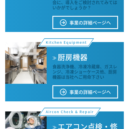
会に、導入をご検討されてみては
いかがでしょうか？
事業の詳細ページへ
04
Kitchen Equipment
厨房機器
食器洗浄機、冷凍冷蔵庫、ガスレ
ンジ、冷凍ショーケース他、厨房
機器は当社へご用命下さい
事業の詳細ページへ
05
Aircon Check & Repair
エアコン点検・修