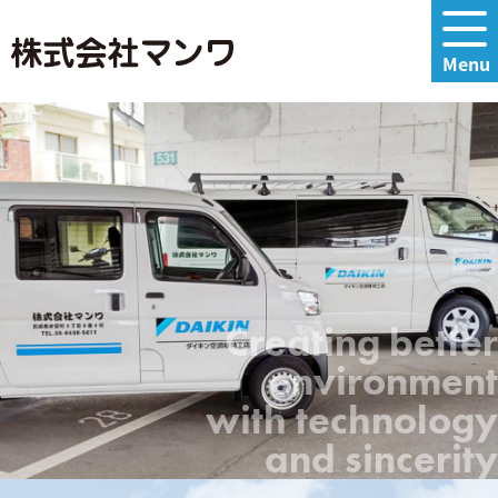
Creating better
environment
with technology
and sincerity