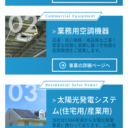
02
Commercial Equipment
業務用空調機器
迅速・安心価格・高品質な工事！
豊富な経験と実績に基づき快適な
空調環境をご提案します。
事業の詳細ページへ
03
Residential Solor Power
太陽光発電システ
ム(住宅用/産業用)
当社は1996年頃から太陽光発電
事業に携わっております。この機