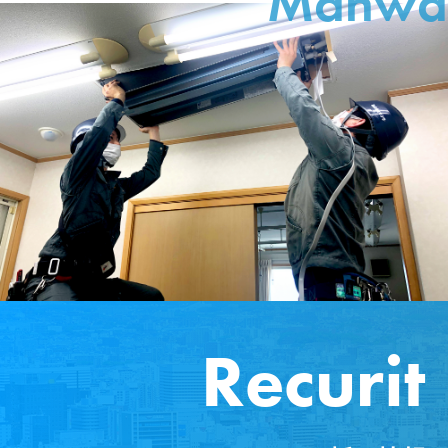
Manwa
2025年
3月14日
社員旅行で韓国へ行ってきました。
2025年
3月4日
弊社は、ダイキン西日本ＥＩ技能向上協会の会員
です。
2025年
2月14日
弊社はダイキン空調・冷媒サービス認定販売店で
す。
2025年
2月14日
Recurit
第57回NIKOOフェアに参加させて頂きました。