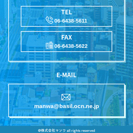
TEL
06-6438-5611
FAX
06-6438-5622
E-MAIL
manwa@basil.ocn.ne.jp
@株式会社マンワ all rights reserved