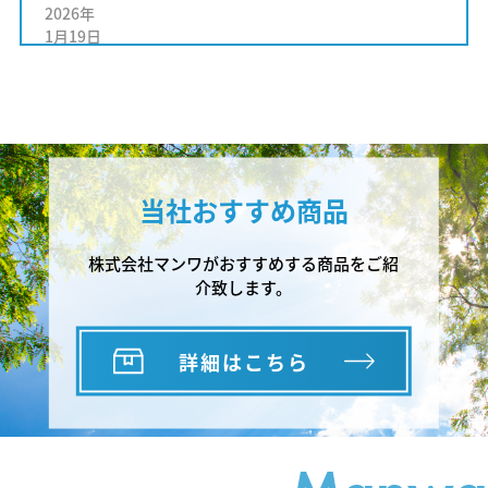
2026年
1月19日
ダイキンＨＶＡＣソリューション近畿株式会社
様 特工店・特約店新年賀詞交歓会に参加しまし
た。
2026年
1月7日
当社おすすめ商品
マンワはダイキン空調・冷凍サービス認定販売店
です。
株式会社マンワがおすすめする商品をご紹
2025年
介致します。
7月15日
株式会社マンワはダイキン設備工事総合補償制度
に加入しております。
詳細はこちら
2025年
6月5日
協力会社様大募集