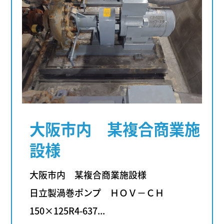
大阪市内 某複合商業施
設様
大阪市内 某複合商業施設様
日立製渦巻ポンプ ＨＯＶ－ＣＨ
150×125R4-637...