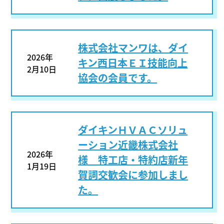
株式会社マンワは、ダイ
2026年
キン西日本ＥＩ技能向上
2月10日
協会の会員です。
ダイキンＨＶＡＣソリュ
ーション近畿株式会社
2026年
様 特工店・特約店新年
1月19日
賀詞交歓会に参加しまし
た。