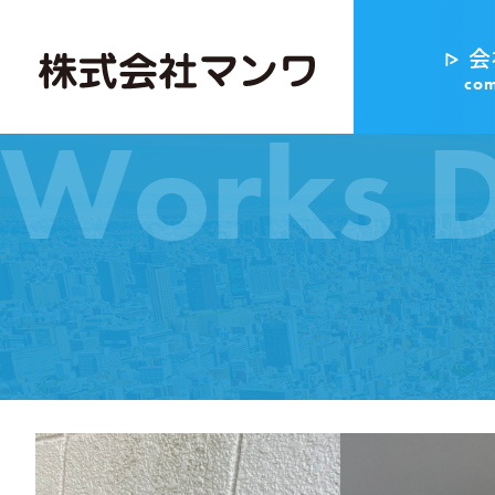
会
co
Works D