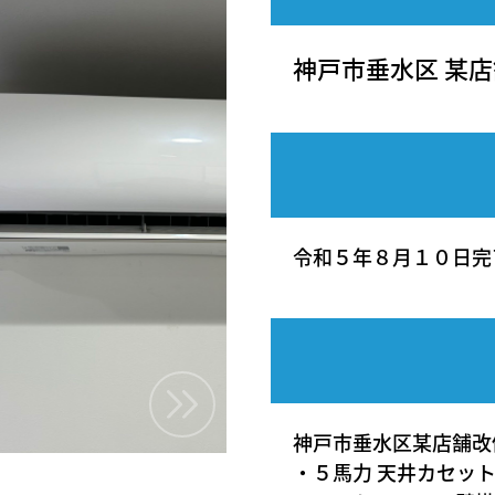
神戸市垂水区 某店
令和５年８月１０日完
神戸市垂水区某店舗改
・５馬力 天井カセッ