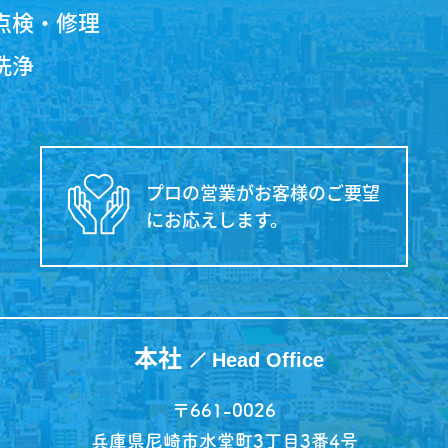
調機器
調機器
電システム
産業用)
点検・修理
洗浄
プロの営業がお客様のご要望
にお応えします。