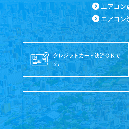
住宅用空
業務用空
太陽光発
(住宅用／
厨房機器
エアコン
エアコン
クレジットカード決済ＯＫで
す。